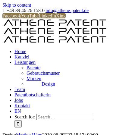
Skip to content
T +49 89 46 26 158-0
|
info@athene-patent.de
Facebook
YouTube
LinkedIn
Xing
Home
Kanzlei
Leistungen
Patente
Gebrauchsmuster
Marken
Design
Team
Patentbotschafterin
Jobs
Kontakt
EN
Search for:
Design
Martina Häge
2019-06-29T22:15:17+02:00