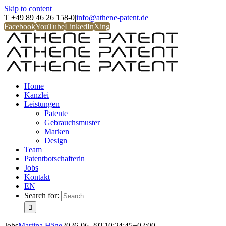
Skip to content
T +49 89 46 26 158-0
|
info@athene-patent.de
Facebook
YouTube
LinkedIn
Xing
Home
Kanzlei
Leistungen
Patente
Gebrauchsmuster
Marken
Design
Team
Patentbotschafterin
Jobs
Kontakt
EN
Search for:
Jobs
Martina Häge
2026-06-29T10:24:45+02:00